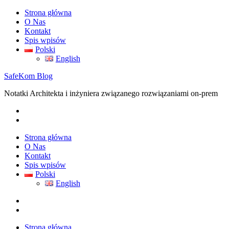
Skip
Strona główna
to
O Nas
content
Kontakt
Spis wpisów
Polski
English
SafeKom Blog
Notatki Architekta i inżyniera związanego rozwiązaniami on-prem
Strona główna
O Nas
Kontakt
Spis wpisów
Polski
English
Strona główna