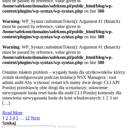
must be passed by reference, value given in
/home/safekom/domains/safekom.pl/public_html/blog/wp-
content/plugins/wp-syntax/wp-syntax.php
on line
380
Warning
: WP_Syntax::substituteToken(): Argument #1 ($match)
must be passed by reference, value given in
/home/safekom/domains/safekom.pl/public_html/blog/wp-
content/plugins/wp-syntax/wp-syntax.php
on line
380
Warning
: WP_Syntax::substituteToken(): Argument #1 ($match)
must be passed by reference, value given in
/home/safekom/domains/safekom.pl/public_html/blog/wp-
content/plugins/wp-syntax/wp-syntax.php
on line
380
Ostatnio miałem problem – wygasły hasła dla użytkowników którzy
zostali skonfigurowani podczas instalacji NSX Managera : root
admin audit Aby wykonać restart ich mamy dwie drogi: CLI API
Poniżej przedstawię obie drogi dla scenariuszy: ustawienie
niewygasanie hasła reset hasła dla audit CLI Poniżej komendy dla
ustawienia niewygasania hasła do kont wbudowanych: 1 2 3 set
[…]
Read More
Posts
Page
Page
Page
Page
Page
Page
1
2
3
4
5
…
12
Next
Navigation
Szukaj