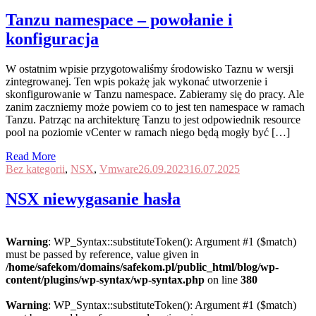
Tanzu namespace – powołanie i
konfiguracja
W ostatnim wpisie przygotowaliśmy środowisko Taznu w wersji
zintegrowanej. Ten wpis pokażę jak wykonać utworzenie i
skonfigurowanie w Tanzu namespace. Zabieramy się do pracy. Ale
zanim zaczniemy może powiem co to jest ten namespace w ramach
Tanzu. Patrząc na architekturę Tanzu to jest odpowiednik resource
pool na poziomie vCenter w ramach niego będą mogły być […]
Read More
Bez kategorii
,
NSX
,
Vmware
26.09.2023
16.07.2025
NSX niewygasanie hasła
Warning
: WP_Syntax::substituteToken(): Argument #1 ($match)
must be passed by reference, value given in
/home/safekom/domains/safekom.pl/public_html/blog/wp-
content/plugins/wp-syntax/wp-syntax.php
on line
380
Warning
: WP_Syntax::substituteToken(): Argument #1 ($match)