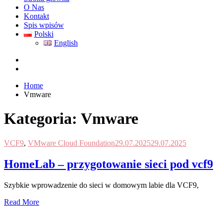
O Nas
Kontakt
Spis wpisów
Polski
English
Home
Vmware
Kategoria:
Vmware
VCF9
,
VMware Cloud Foundation
29.07.2025
29.07.2025
HomeLab – przygotowanie sieci pod vcf9
Szybkie wprowadzenie do sieci w domowym labie dla VCF9,
Read More